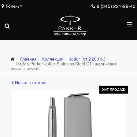
8 (345) 221-98-40
Тюмень
Главная
Коллекции
Jotter (от 2'200 р.)
Все коллекции
Набор Parker Jotter Stainless Steel CT (шариковая
ручка + чехол)
Duofold (от 66'316 р.)
Назад в каталог
Ingenuity (от 35'305 р.)
ХИТ ПРОДАЖ
Sonnet (от 13'000 р.)
Parker 51 (от 14'600 р.)
Urban (от 6'100 р.)
IM (от 4'200 р.)
Jotter (от 2'200 р.)