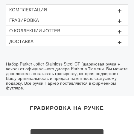
+
КОМПЛЕКТАЦИЯ
+
ГРАВИРОВКА
Стержень (M - 1мм). Цвет стержня: черный или
синий (зависит от партии)
+
О КОЛЛЕКЦИИ JOTTER
Фирменный футляр
Стоимость:
1 строка текста (до 15 символов) - 1000 рублей;
+
ДОСТАВКА
Рекомендуем приобрести
дополнительный
Логотипы - от 1200 рублей
Jotter – одна из самых демократичных коллекций в
стержень
линейке пишущих принадлежностей Parker, доступная
Доставка возможна в течение 2 рабочих дней.
Цвет гравировки:
серебристый
не только солидным бизнесменам, но и рядовым
клеркам или студентам.
Срок выполнения:
в течение часа в день заказа
Набор Parker Jotter Stainless Steel CT (шариковая ручка +
чехол) от официального дилера Parker в Тюмени. Вы можете
дополнительно заказать гравировку, которая подчеркнет
Вашу оригинальность и придаст памятность статусному
подарку. Все ручки Паркер поставляются в фирменном
футляре.
ГРАВИРОВКА НА РУЧКЕ