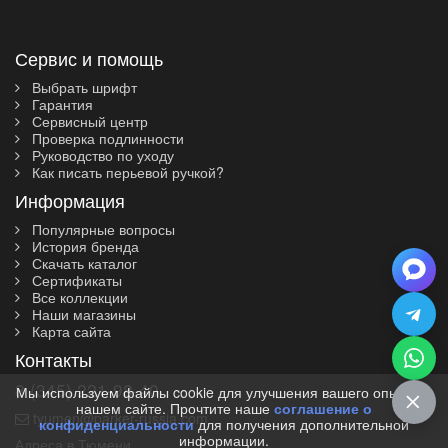
Сервис и помощь
Выбрать шрифт
Гарантия
Сервисный центр
Проверка подлинности
Руководство по уходу
Как писать перьевой ручкой?
Информация
Популярные вопросы
История бренда
Скачать каталог
Сертификаты
Все коллекции
Наши магазины
Карта сайта
Контакты
8 (345) 221-98-40
Мы используем файлы cookie для улучшения вашего опыта на
нашем сайте. Прочтите наше
соглашение о
tyumen@parker-russia.com
конфиденциальности
для получения дополнительной
информации.
Адреса в Тюмени