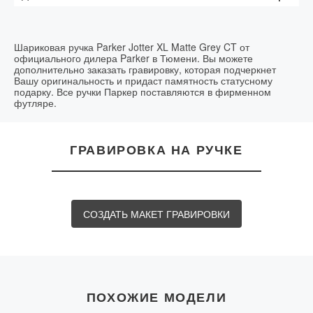
стержень
линейке пишущих принадлежностей Parker, доступная
Доставка возможна в течение 2 рабочих дней.
Цвет гравировки:
серебристый
не только солидным бизнесменам, но и рядовым
клеркам или студентам.
Срок выполнения:
в течение часа в день заказа
Шариковая ручка Parker Jotter XL Matte Grey CT от
официального дилера Parker в Тюмени. Вы можете
дополнительно заказать гравировку, которая подчеркнет
Вашу оригинальность и придаст памятность статусному
подарку. Все ручки Паркер поставляются в фирменном
футляре.
ГРАВИРОВКА НА РУЧКЕ
СОЗДАТЬ МАКЕТ ГРАВИРОВКИ
ПОХОЖИЕ МОДЕЛИ