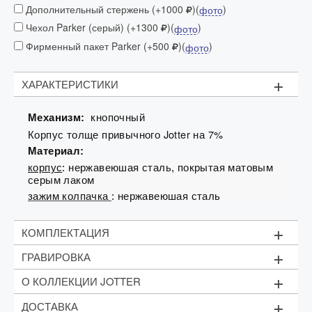
Дополнительный стержень (+1000
)(
)
фото
Чехол Parker (серый) (+1300
)(
)
фото
Фирменный пакет Parker (+500
)(
)
фото
+
ХАРАКТЕРИСТИКИ
кнопочный
Механизм:
Корпус толще привычного Jotter на 7%
Материал:
корпус
: нержавеюшая сталь, покрытая матовым
серым лаком
зажим колпачка
:
нержавеюшая сталь
+
КОМПЛЕКТАЦИЯ
+
ГРАВИРОВКА
Стержень (M - 1мм). Цвет стержня: черный или
синий (зависит от партии)
+
О КОЛЛЕКЦИИ JOTTER
Фирменный футляр
Стоимость:
1 строка текста (до 15 символов) - 1000 рублей;
+
ДОСТАВКА
Рекомендуем приобрести
дополнительный
Логотипы - от 1200 рублей
Jotter – одна из самых демократичных коллекций в