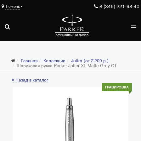
8 (345) 221-98-40
Тюмень
Главная
Коллекции
Jotter (от 2'200 р.)
Все коллекции
Шариковая ручка Parker Jotter XL Matte Grey CT
Duofold (от 66'316 р.)
Назад в каталог
Ingenuity (от 35'305 р.)
ГРАВИРОВКА
Sonnet (от 13'000 р.)
Parker 51 (от 14'600 р.)
Urban (от 6'100 р.)
IM (от 4'200 р.)
Jotter (от 2'200 р.)